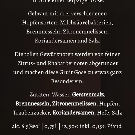
im Stile einer Leipziger Gose.
Gebraut mit drei verschiedenen
Hopfensorten, Milchsäurebakterien,
Brennnesseln, Zitronenmelissen,
Koriandersamen und Salz.
Die tollen Gewürznoten werden von feinen
Zitrus- und Rhabarbernoten abgerundet
und machen diese Gruit Gose zu etwas ganz
Besonderem.
Zutaten: Wasser,
Gerstenmalz,
Brennnesseln, Zitronenmelissen
, Hopfen,
Traubenzucker,
Koriandersamen
, Hefe, Salz
alc. 6,5%vol | 0,75l | 12,90€ inkl. 0,15€ Pfand