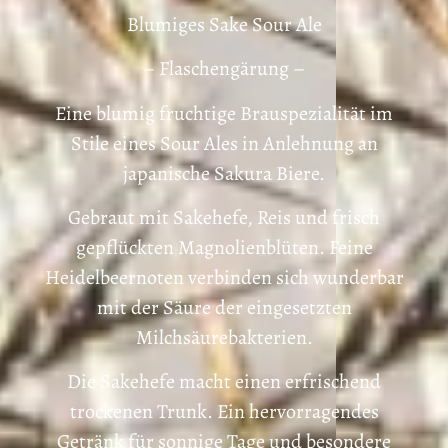
Blumiges Sake Sour Ale
– Flaschengärung –
Eine blumig fruchtige Brauspezialität im
Stile eines Sour Ales in Anlehnung an
japanische Sakura Biere.
Gebraut mit Sakehefe, Reis und frisch
gepflückten Magnolienblüten. Feine
Heidelbeernoten verbinden sich wunderbar
mit der Säure der eingesetzten
Milchsäurebakterien.
Die Sakehefe macht einen erfrischend
trockenen Trunk. Ein hervorragendes
Getränk für sonnige Tage und besondere