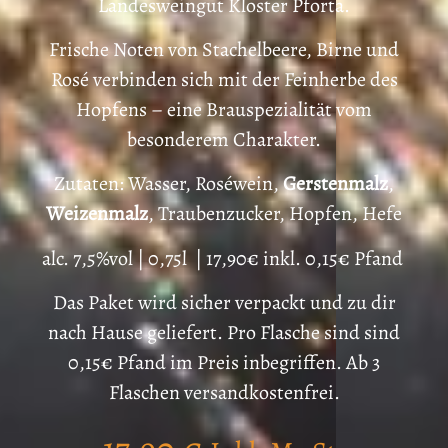
Landesweingut Kloster Pforta.
Frische Noten von Stachelbeere, Birne und
Rosé verbinden sich mit der Feinherbe des
Hopfens – eine Brauspezialität vom
besonderem Charakter.
Zutaten: Wasser, Roséwein,
Gerstenmalz
,
Weizenmalz
, Traubenzucker, Hopfen, Hefe
alc. 7,5%vol | 0,75l | 17,90€ inkl. 0,15€ Pfand
Das Paket wird sicher verpackt und zu dir
nach Hause geliefert. Pro Flasche sind sind
0,15€ Pfand im Preis inbegriffen. Ab 3
Flaschen versandkostenfrei.