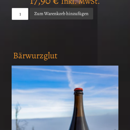
17,90
€
Inkl. MwSt.
Zum Warenkorb hinzufügen
Bärwurzglut