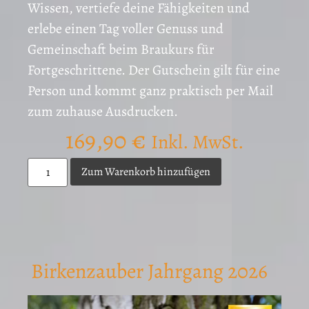
Wissen, vertiefe deine Fähigkeiten und
erlebe einen Tag voller Genuss und
Gemeinschaft beim Braukurs für
Fortgeschrittene. Der Gutschein gilt für eine
Person und kommt ganz praktisch per Mail
zum zuhause Ausdrucken.
169,90
€
Inkl. MwSt.
Zum Warenkorb hinzufügen
Birkenzauber Jahrgang 2026