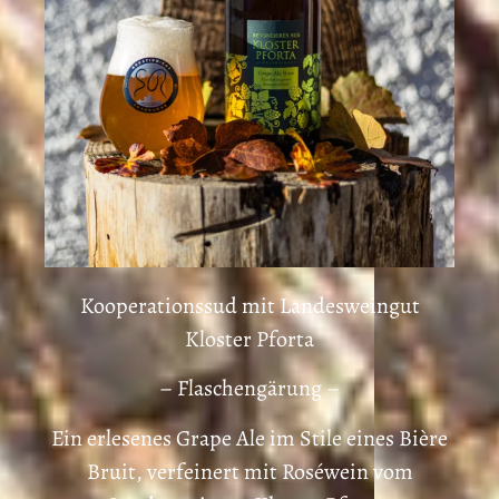
Kooperationssud mit Landesweingut
Kloster Pforta
– Flaschengärung –
Ein erlesenes Grape Ale im Stile eines Bière
Bruit, verfeinert mit Roséwein vom