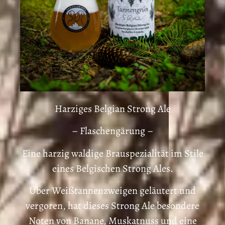
Harziges Belgian Strong Ale
– Flaschengärung –
Eine harzig waldige Brauspezialität im Stile
eines Belgischen Strong Ales.
Über Weißtannenzweigen geläutert und
vergoren, hat dieses Strong Ale besondere
Noten von Banane, Muskatnuss und eine