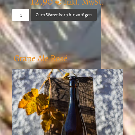
12,90
€
Inkl. MwSt.
Zum Warenkorb hinzufügen
Grape Ale Rosé