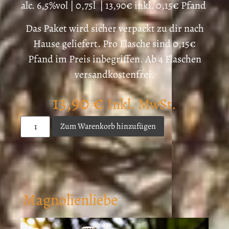
alc. 6,5%vol | 0,75l | 13,90€ inkl. 0,15€ Pfand
Das Paket wird sicher verpackt zu dir nach
Hause geliefert.
Pro Flasche sind 0,15€
Pfand im Preis inbegriffen. Ab 4 Flaschen
versandkostenfrei.
13,90
€
Inkl. MwSt.
Zum Warenkorb hinzufügen
Magnolienliebe