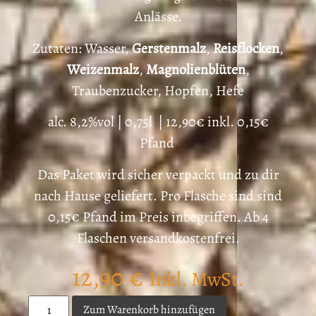
Anlässe.
Zutaten: Wasser,
Gerstenmalz
,
Reisflocken
,
Weizenmalz
,
Magnolienblüten
,
Traubenzucker, Hopfen, Hefe
alc. 8,2%vol | 0,75l | 12,90€ inkl. 0,15€
Pfand
Das Paket wird sicher verpackt und zu dir
nach Hause geliefert. Pro Flasche sind sind
0,15€ Pfand im Preis inbegriffen. Ab 4
Flaschen versandkostenfrei.
12,90
€
Inkl. MwSt.
Zum Warenkorb hinzufügen