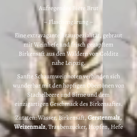
Aufregendes Bière Brut
– Flaschengärung –
Eine extravagante Brauspezialität, gebraut
mit Weinhefe und frisch gezapftem
Birkensaft aus den Wäldern von Colditz
nahe Leipzig.
Sanfte Schaumweinnoten verbinden sich
wunderbar mit den hopfigen Obertönen von
Stachelbeere und Birne und dem
einzigartigen Geschmack des Birkensaftes.
Zutaten: Wasser, Birkensaft,
Gerstenmalz,
Weizenmalz
, Traubenzucker, Hopfen, Hefe