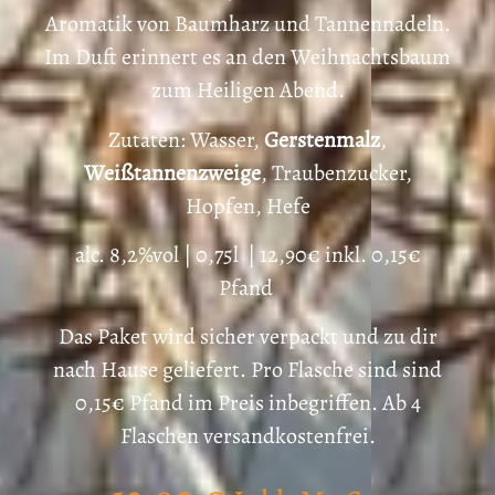
Aromatik von Baumharz und Tannennadeln.
Im Duft erinnert es an den Weihnachtsbaum
zum Heiligen Abend.
Zutaten: Wasser,
Gerstenmalz
,
Weißtannenzweige
, Traubenzucker,
Hopfen, Hefe
alc. 8,2%vol | 0,75l | 12,90€ inkl. 0,15€
Pfand
Das Paket wird sicher verpackt und zu dir
nach Hause geliefert. Pro Flasche sind sind
0,15€ Pfand im Preis inbegriffen. Ab 4
Flaschen versandkostenfrei.