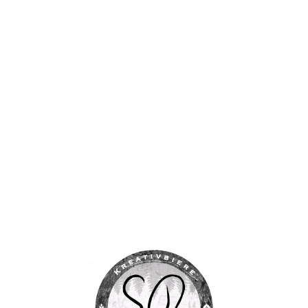
Zahlungsarten
Versandarten
Widerrufsbelehrung
Rückgaben & Erstattungen
Privatsphäre-Einstellungen ändern
Historie der Privatsphäre-Einstellungen
Einwilligungen widerrufen
2025 SR – Kreativbiere & Braukurse
made with
by dein-graf.de