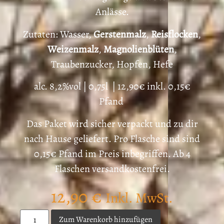
Anlässe.
Zutaten: Wasser,
Gerstenmalz
,
Reisflocken
,
Weizenmalz
,
Magnolienblüten
,
Traubenzucker, Hopfen, Hefe
alc. 8,2%vol | 0,75l | 12,90€ inkl. 0,15€
Pfand
Das Paket wird sicher verpackt und zu dir
nach Hause geliefert. Pro Flasche sind sind
0,15€ Pfand im Preis inbegriffen. Ab 4
Flaschen versandkostenfrei.
12,90
€
Inkl. MwSt.
Zum Warenkorb hinzufügen