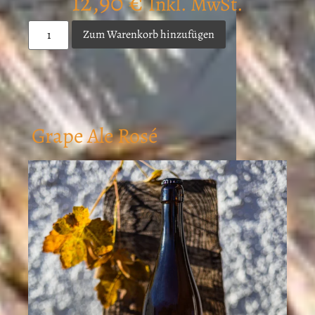
12,90
€
Inkl. MwSt.
Zum Warenkorb hinzufügen
Grape Ale Rosé