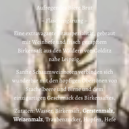
Aufregendes Bière Brut
– Flaschengärung –
Eine extravagante Brauspezialität, gebraut
mit Weinhefe und frisch gezapftem
Birkensaft aus den Wäldern von Colditz
nahe Leipzig.
Sanfte Schaumweinnoten verbinden sich
wunderbar mit den hopfigen Obertönen von
Stachelbeere und Birne und dem
einzigartigen Geschmack des Birkensaftes.
Zutaten: Wasser, Birkensaft,
Gerstenmalz,
Weizenmalz
, Traubenzucker, Hopfen, Hefe