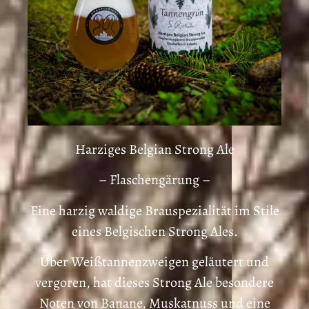
Harziges Belgian Strong Ale
– Flaschengärung –
Eine harzig waldige Brauspezialität im Stile
eines Belgischen Strong Ales.
Über Weißtannenzweigen geläutert und
vergoren, hat dieses Strong Ale besondere
Noten von Banane, Muskatnuss und eine