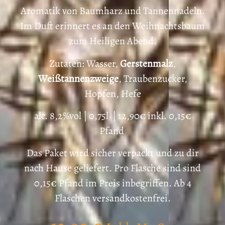
Aromatik von Baumharz und Tannennadeln.
Im Duft erinnert es an den Weihnachtsbaum
zum Heiligen Abend.
Zutaten: Wasser,
Gerstenmalz
,
Weißtannenzweige
, Traubenzucker,
Hopfen, Hefe
alc. 8,2%vol | 0,75l | 12,90€ inkl. 0,15€
Pfand
Das Paket wird sicher verpackt und zu dir
nach Hause geliefert. Pro Flasche sind sind
0,15€ Pfand im Preis inbegriffen. Ab 4
Flaschen versandkostenfrei.