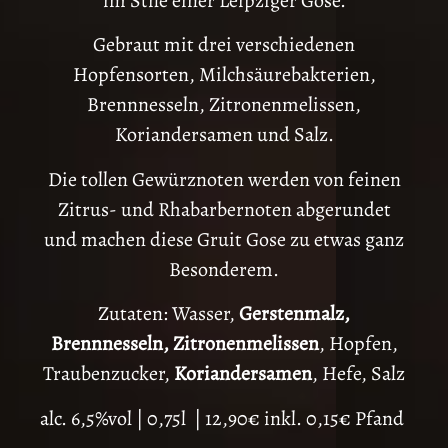
im Stile einer Leipziger Gose.
Gebraut mit drei verschiedenen
Hopfensorten, Milchsäurebakterien,
Brennnesseln, Zitronenmelissen,
Koriandersamen und Salz.
Die tollen Gewürznoten werden von feinen
Zitrus- und Rhabarbernoten abgerundet
und machen diese Gruit Gose zu etwas ganz
Besonderem.
Zutaten: Wasser,
Gerstenmalz,
Brennnesseln, Zitronenmelissen
, Hopfen,
Traubenzucker,
Koriandersamen
, Hefe, Salz
alc. 6,5%vol | 0,75l | 12,90€ inkl. 0,15€ Pfand