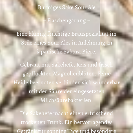
Blumiges Sake Sour Ale
– Flaschengärung –
Eine blumig fruchtige Brauspezialität im
Stile eines Sour Ales in Anlehnung an
japanische Sakura Biere.
Gebraut mit Sakehefe, Reis und frisch
gepflückten Magnolienblüten. Feine
Heidelbeernoten verbinden sich wunderbar
mit der Säure der eingesetzten
Milchsäurebakterien.
Die Sakehefe macht einen erfrischend
trockenen Trunk. Ein hervorragendes
Getränk für sonnige Tage und besondere