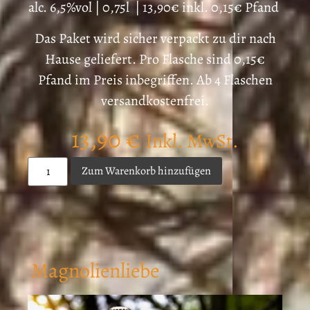
alc. 6,5%vol | 0,75l | 13,90€ inkl. 0,15€ Pfand
Das Paket wird sicher verpackt zu dir nach
Hause geliefert.
Pro Flasche sind 0,15€
Pfand im Preis inbegriffen. Ab 4 Flaschen
versandkostenfrei.
13,90
€
Inkl. MwSt.
Zum Warenkorb hinzufügen
Magnolienliebe