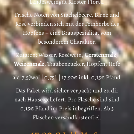
Landesweingut Kloster Pforta.
Frische Noten von Stachelbeere, Birne und
Rosé verbinden sich mit der Feinherbe des
Hopfens – eine Brauspezialität vom
besonderem Charakter.
Zutaten: Wasser, Roséwein,
Gerstenmalz
,
Weizenmalz
, Traubenzucker, Hopfen, Hefe
alc. 7,5%vol | 0,75l | 17,90€ inkl. 0,15€ Pfand
Das Paket wird sicher verpackt und zu dir
nach Hause geliefert. Pro Flasche sind sind
0,15€ Pfand im Preis inbegriffen. Ab 3
Flaschen versandkostenfrei.