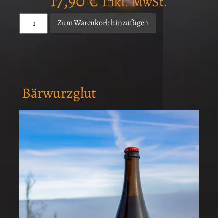
17,90
€
Inkl. MwSt.
Zum Warenkorb hinzufügen
Bärwurzglut