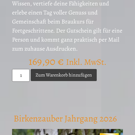
Wissen, vertiefe deine Fähigkeiten und
erlebe einen Tag voller Genuss und
Gemeinschaft beim Braukurs für
Fortgeschrittene. Der Gutschein gilt für eine
Person und kommt ganz praktisch per Mail
zum zuhause Ausdrucken.
169,90
€
Inkl. MwSt.
Zum Warenkorb hinzufügen
Birkenzauber Jahrgang 2026