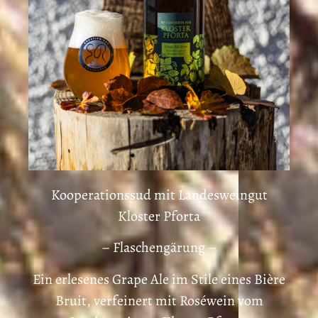
Kooperationssud mit Landesweingut
Kloster Pforta
– Flaschengärung –
Ein erlesenes Grape Ale im Stile eines Bière
Bruit, verfeinert mit Roséwein vom